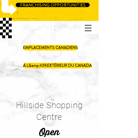
FRANCHISING OPPORTUNITIES
EMPLACEMENTS CANADIENS
À L&amp;#39;EXTÉRIEUR DU CANADA
Hillside Shopping
Centre
Open