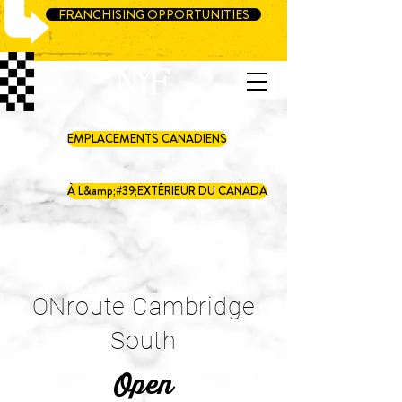
FRANCHISING OPPORTUNITIES
EMPLACEMENTS CANADIENS
À L&amp;#39;EXTÉRIEUR DU CANADA
ONroute Cambridge
South
Open